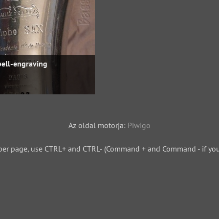
bell-engraving
Az oldal motorja:
Piwigo
per page, use CTRL+ and CTRL- (Command + and Command - if you