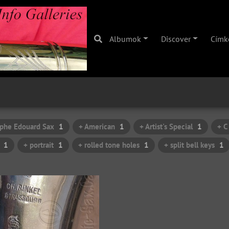
Albumok
Discover
Címk
lphe Edouard Sax
1
+ American
1
+ Artist's Special
1
+ C
1
+ portrait
1
+ rolled tone holes
1
+ split bell keys
1