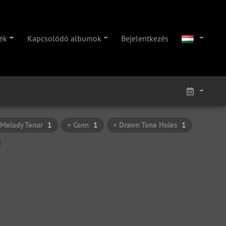
ék
Kapcsolódó albumok
Bejelentkezés
 Melody Tenor
1
+ Conn
1
+ Drawn Tone Holes
1