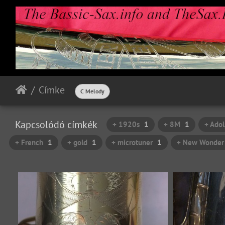
Címke
C Melody
Kapcsolódó címkék
+ 1920s
1
+ 8M
1
+ Ado
+ French
1
+ gold
1
+ microtuner
1
+ New Wonder