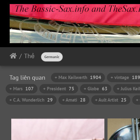
Thẻ
Germanic
Tag liên quan
+ Max Keilwerth
1904
+ vintage
18
+ Mars
107
+ President
75
+ Globe
63
+ Julius Ke
+ C.A. Wunderlich
29
+ Amati
28
+ Ault Artist
25
+