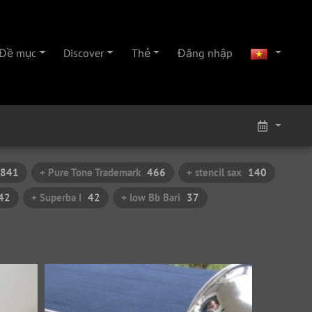
Đề mục
Discover
Thẻ
Đăng nhập
841
+ Pure Tone Trademark
466
+ stencil sax
140
42
+ Superba I
42
+ low Bb Bari
37