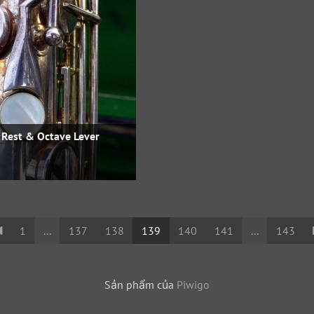
Rest & Octave Lever
1
...
137
138
139
140
141
...
143
Sản phẩm của
Piwigo