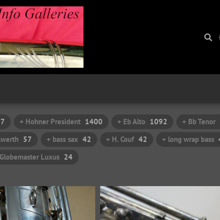
97
+ Hohner President
1400
+ Eb Alto
1092
+ Bb Tenor
ilwerth
57
+ bass sax
42
+ H. Couf
42
+ long wrap bass
 Globemaster Luxus
24