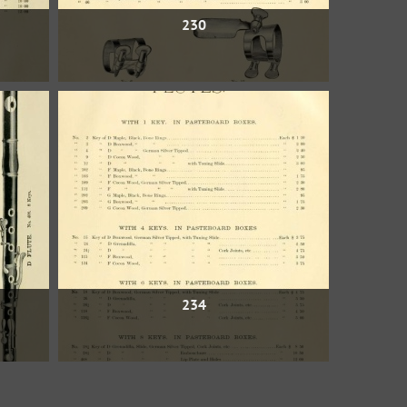
230
234