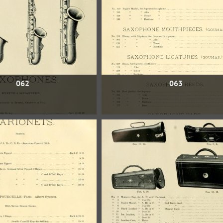
062
063