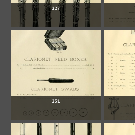
227
231