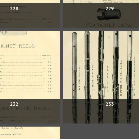
228
229
232
233