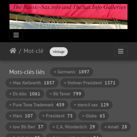
Mot-clé
vintage
Mots-clés liés
+ Germanic
1897
+ Max Keilwerth
1857
+ Hohner President
1371
+ Eb Alto
1061
+ Bb Tenor
799
+ Pure Tone Trademark
459
+ stencil sax
129
+ Mars
107
+ President
75
+ Globe
63
+ low Bb Bari
37
+ C.A. Wunderlich
29
+ Amati
28