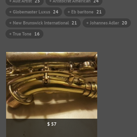
+ Ault Artist
25
+ Aristocrat American
24
+ Globemaster Luxus
24
+ Eb baritone
21
+ New Brunswick International
21
+ Johannes Adler
20
+ True Tone
16
$ 57