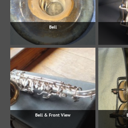
Bell
Bell & Front View