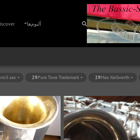
آلبوم‌ها
iscover
+ stencil sax
29
+ Pure Tone Trademark
29
+ Max Keilwerth