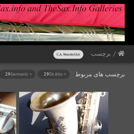
برچسب
C.A. Wunderlich
برچسب های مربوط
29
+ Germanic
29
+ Eb Alto