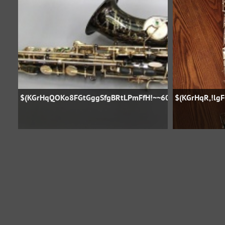
$(KGrHqQOKo8FGtGggSfgBRtLPmFfH!~~60_57
$(KGrHqR,!lg