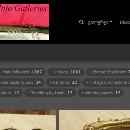
გალერეა
Disc
+ Max Keilwerth
1067
+ vintage
1061
+ Hohner President
Globemaster Luxus
24
+ Bb Tenor
22
+ vintage brochures & 
 Adler
12
+ Toneking by Amati
12
+ wire keyguards
12