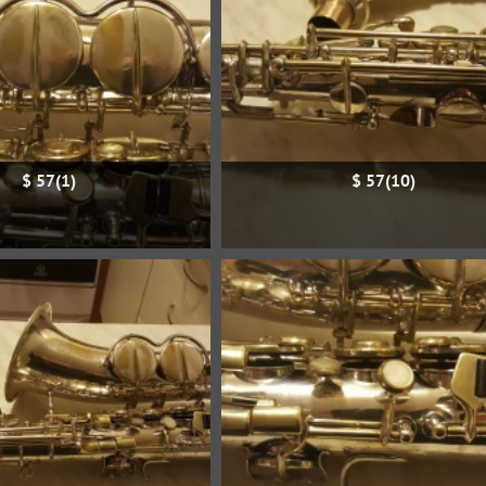
$ 57(1)
$ 57(10)