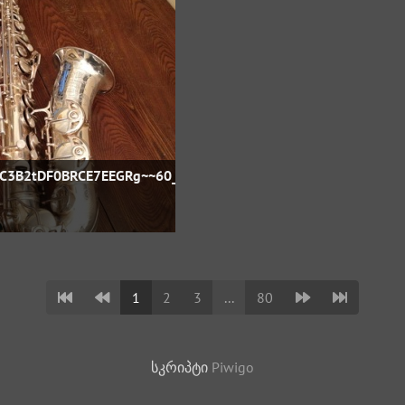
FC3B2tDF0BRCE7EEGRg~~60_57
1
2
3
...
80
სკრიპტი
Piwigo